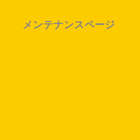
内
容
を
メンテナンスページ
ス
キ
ッ
プ